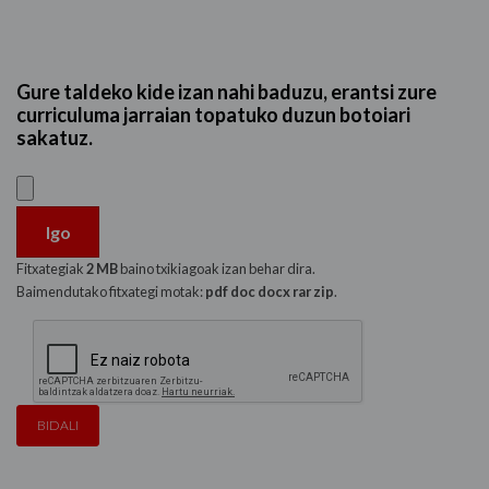
Gure taldeko kide izan nahi baduzu, erantsi zure
curriculuma jarraian topatuko duzun botoiari
sakatuz.
Igo
Fitxategiak
2 MB
baino txikiagoak izan behar dira.
Baimendutako fitxategi motak:
pdf doc docx rar zip
.
BIDALI