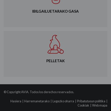
IBILGAILUETARAKO GASA
PELLETAK
© Copyright AVIA. Todos los derechos reservados.
Hasiera
|
Harremanetarako
|
Legezko oharra
|
Pribatutasun politika
|
Cookiak
|
Web mapa