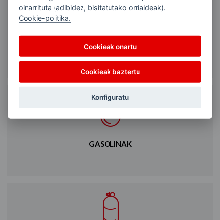
oinarrituta (adibidez, bisitatutako orrialdeak).
Cookie-politika.
BEROKUNTZARAKO GASOLIOA
Cookieak onartu
Cookieak baztertu
Konfiguratu
GASOLINAK