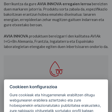
Berrikuntza da gure
AVIA INNOVA erregaien lerroa
bereizten
duen markaren jatorria. Produktu sorta zabala da, espezifikazio
bakoitzean erantzun hobea emateko diseinatua: lanaren
energian, errepideetan zehar mugitzen gaituen indarrean eta
gure etxeetako beroan.
AVIA INNOVA
produktuen bereizgarri den kalitatea AVIAk
I+G+Bn Alemania, Frantzia, Ingalaterra eta Espainiako
laborategietan etengabe egiten duen inbertsioaren ondorio da.
GASOLIOAK
Cookieen konfigurazioa
Gure cookieak eta hirugarrenenak erabiltzen ditugu
webgunearen erabilera aztertzeko eta zure
hobespenekin erlazionatutako publizitatea erakusteko,
zure nabigazio ohituretatik sortutako profil batean