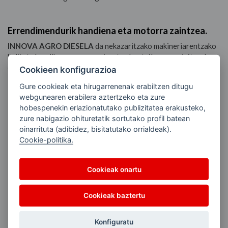
Errendimendurik handiena eta motorra zaintzea.
INNOVA AGRO DIESELA
da nekazaritzako makineriarentzako
kalitate handiko gure erregaia, eta abantaila garrantzitsuak
eskaintzen ditu.
Cookieen konfigurazioa
Gure cookieak eta hirugarrenenak erabiltzen ditugu
Zure makinen prestazioak zaintzen ditu
. Osagai bikainei
webgunearen erabilera aztertzeko eta zure
esker, elikadura-sistema eta injektoreak babesten ditu eta
hobespenekin erlazionatutako publizitatea erakusteko,
horien balio-bizitza luzatzen du.
zure nabigazio ohituretatik sortutako profil batean
Ingurumena errespetatzen du,
sufrerik gabeko formula
oinarrituta (adibidez, bisitatutako orrialdeak).
berriari esker.
Cookie-politika.
Nekazaritzako makina-mota guztiekin bateragarria da,
baita Common-rail edo bestelako teknologia aurreratua
Cookieak onartu
duten motorrekin ere.
Errekuntza optimizatzen du,
potentziari eutsita eta
Cookieak baztertu
isuriak eta kontsumoa murriztuta. Gainera, hotzeko abioa
hobetzen du eta zarata gutxitu.
Konfiguratu
Biltegiratzea hobetzen du.
Erregaiak luzaroan eusten