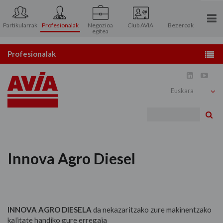
Partikularrak
Profesionalak
Negozioa
Club AVIA
Bezeroak
egitea
Ezagutu gaitzazu
Profesionalak
Harremanetarako


Zerbitzuguneak
Akziodunen Arreta
Gasolioaren banaketa
Bi
Bazkideen eremua
Erregaiak
Lubrifikatzaileak
Innova Agro Diesel
Txartelak
Bezeroarentzako arreta
INNOVA AGRO DIESELA
da nekazaritzako zure makinentzako
kalitate handiko gure erregaia