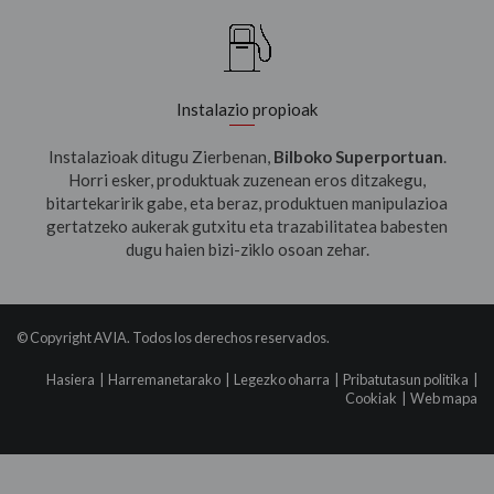
Instalazio propioak
Instalazioak ditugu Zierbenan,
Bilboko Superportuan
.
Horri esker, produktuak zuzenean eros ditzakegu,
bitartekaririk gabe, eta beraz, produktuen manipulazioa
gertatzeko aukerak gutxitu eta trazabilitatea babesten
dugu haien bizi-ziklo osoan zehar.
© Copyright AVIA. Todos los derechos reservados.
Hasiera
|
Harremanetarako
|
Legezko oharra
|
Pribatutasun politika
|
Cookiak
|
Web mapa