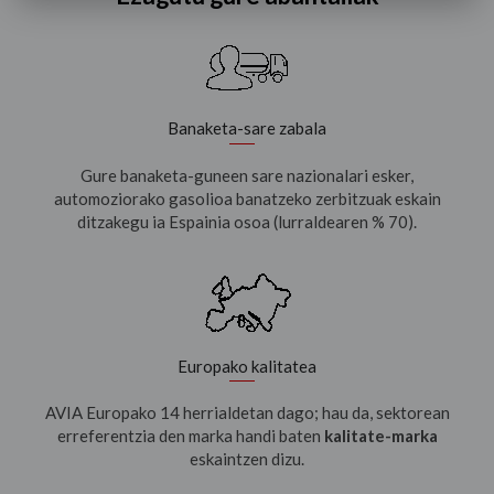
Banaketa-sare zabala
Gure banaketa-guneen sare nazionalari esker,
automoziorako gasolioa banatzeko zerbitzuak eskain
ditzakegu ia Espainia osoa (lurraldearen % 70).
Europako kalitatea
AVIA Europako 14 herrialdetan dago; hau da, sektorean
erreferentzia den marka handi baten
kalitate-marka
eskaintzen dizu.