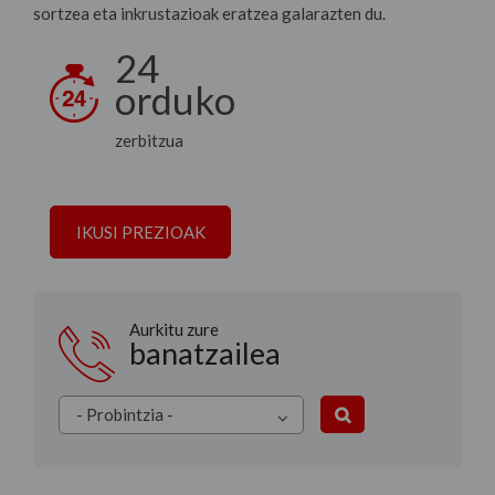
sortzea eta inkrustazioak eratzea galarazten du.
24
orduko
zerbitzua
IKUSI PREZIOAK
Aurkitu zure
banatzailea
