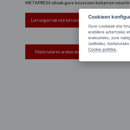
METAPRESS olioak gure bezeroen beharren neurrira
Cookieen konfigu
Lurrungarriak eta lurrunezinak
Xaflaren lodier
Gure cookieak eta hir
erabilera aztertzeko e
erakusteko, zure nabiga
(adibidez, bisitatutako
Cookie-politika.
Materialaren araberakoak
Makinaren 