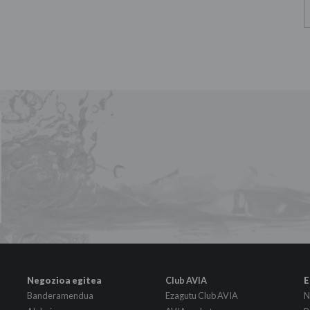
Negozioa egitea
Club AVIA
E
Banderamendua
Ezagutu Club AVIA
N