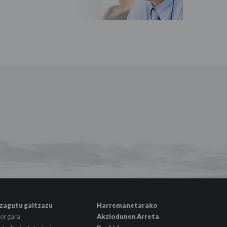
zagutu gaitzazu
Harremanetarako
or gara
Akziodunen Arreta