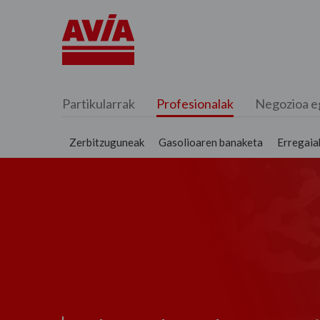
Partikularrak
Profesionalak
Negozioa e
Zerbitzuguneak
Gasolioaren banaketa
Erregaia