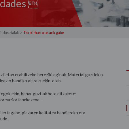
sidades 
 industrialak
Txirbil-harroketarik gabe
tietan erabiltzeko bereziki eginak. Material guztiekin
leazio handiko altzairuekin, etab.
 egokiekin, behar guztiak bete ditzakete:
nformaziorik nekezena…
ilerik gabe, piezaren kalitatea handitzeko eta
aude.