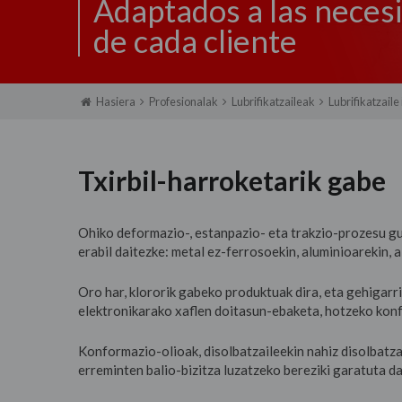
Adaptados a las nece
de cada cliente
Hasiera
Profesionalak
Lubrifikatzaileak
Lubrifikatzaile
Txirbil-harroketarik gabe
Ohiko deformazio-, estanpazio- eta trakzio-prozesu guz
erabil daitezke: metal ez-ferrosoekin, aluminioarekin, a
Oro har, klororik gabeko produktuak dira, eta gehigarri
elektronikarako xaflen doitasun-ebaketa, hotzeko ko
Konformazio-olioak, disolbatzaileekin nahiz disolbatza
erreminten balio-bizitza luzatzeko bereziki garatuta d