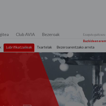
gitea
Club AVIA
Bezeroak
Ezagutu gaitzazu
Bazkideen ere
k
Lubrifikatzaileak
Txartelak
Bezeroarentzako arreta