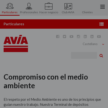
Particulares
Profesionales
Hacer negocio
Club AVIA
Clientes
Conócenos
Particulares
Prensa
Estaciones de servicio







Contacto
Tarjetas AVIA
Bu
Atención al Accionista
Gasóleo calefacción
Área asociados
Combustibles y carburantes
Compromiso con el medio
ambiente
Lubricantes
Atención al usuario
El respeto por el Medio Ambiente es uno de los principios que
guían nuestro trabajo. Nuestra Terminal de depósitos