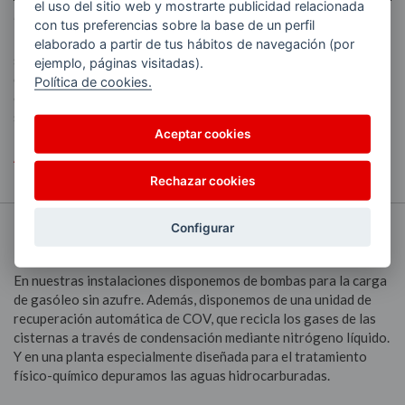
el uso del sitio web y mostrarte publicidad relacionada
Nuestra Declaración Medioambiental
con tus preferencias sobre la base de un perfil
El firme compromiso de AVIA con el respeto al medioambiente
elaborado a partir de tus hábitos de navegación (por
se recoge en nuestra Declaración Medioambiental. En este
ejemplo, páginas visitadas).
documento se especifican nuestra política, sistema de gestión y
Política de cookies.
evaluación de los aspectos medioambientales más
significativos.
Aceptar cookies
Aquí puedes acceder a la Declaración.
Rechazar cookies
Configurar
Instalaciones y sistemas de protección
En nuestras instalaciones disponemos de bombas para la carga
de gasóleo sin azufre. Además, disponemos de una unidad de
recuperación automática de COV, que recicla los gases de las
cisternas a través de condensación mediante nitrógeno líquido.
Y en una planta especialmente diseñada para el tratamiento
físico-químico depuramos las aguas hidrocarburadas.