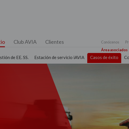
io
Club AVIA
Clientes
Conócenos
Pr
Área asociados
tión de EE. SS.
Estación de servicio iAVIA
Casos de éxito
Co