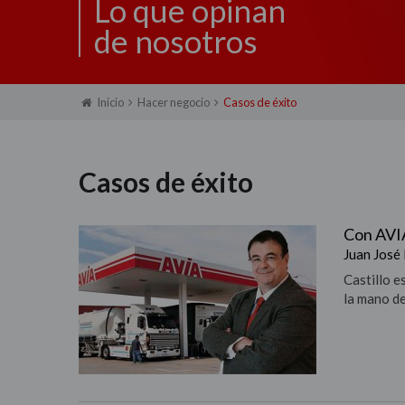
Lo que opinan
de nosotros
Inicio
Hacer negocio
Casos de éxito
Casos de éxito
Con AVIA
Juan José
Castillo e
la mano d