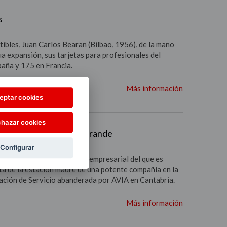
s
ibles, Juan Carlos Bearan (Bilbao, 1956), de la mano
a expansión, sus tarjetas para profesionales del
paña y 175 en Francia.
Más información
eptar cookies
hazar cookies
d y el servicio de uno grande
ia)
Configurar
tran las oficinas del grupo empresarial del que es
ta de la estación madre de una potente compañía en la
tación de Servicio abanderada por AVIA en Cantabria.
Más información