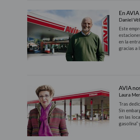
En AVIA 
Daniel Vél
Este empre
estaciones
en la entr
gracias a 
AVIA nos
Laura Mend
Tras dedic
Sin embar
en las lo
gasolina” 