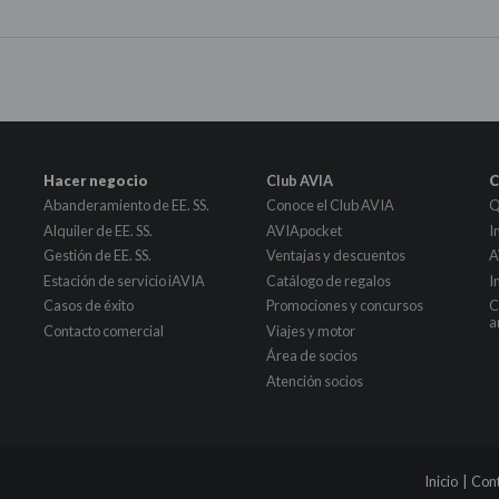
Hacer negocio
Club AVIA
C
Abanderamiento de EE. SS.
Conoce el Club AVIA
Q
Alquiler de EE. SS.
AVIApocket
I
Gestión de EE. SS.
Ventajas y descuentos
A
Estación de servicio iAVIA
Catálogo de regalos
I
Casos de éxito
Promociones y concursos
C
a
Contacto comercial
Viajes y motor
Área de socios
Atención socios
Inicio
|
Con