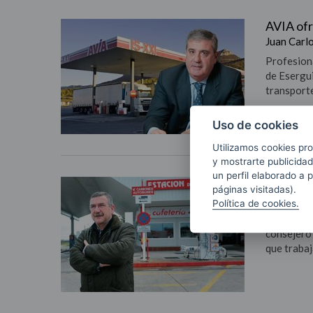
AVIA ofr
Juan Carl
Profesiona
de Esergui
transporte
Uso de cookies
Utilizamos cookies pro
y mostrarte publicidad
un perfil elaborado a 
AVIA es 
páginas visitadas).
Federico 
Política de cookies.
La cita co
consejero 
que trabaj