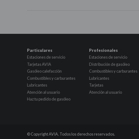
Particulares
Profesionales
Estaciones de servicio
Estaciones de servicio
Tarjetas AVIA
Distribución de gasóleo
Gasóleo calefacción
Combustibles y carburantes
Combustibles y carburantes
Lubricantes
Lubricantes
Tarjetas
Atención al usuario
Atención al usuario
Haz tu pedido de gasóleo
© Copyright AVIA. Todos los derechos reservados.