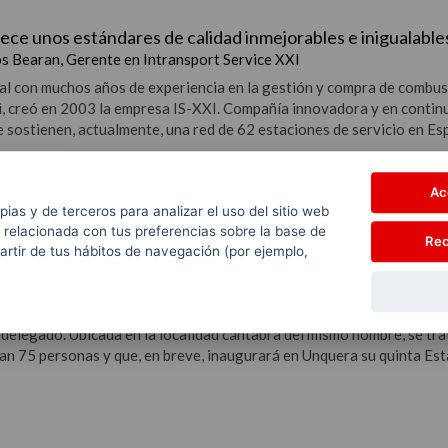
ece unos estándares de calidad inmejorables e inigualable
os Bearan, Gerente en Intransport Service XXI
l con muchos años de experiencia en la gestión y compra de combust
, creó en 2003 la empresa IS-XXI. Compañía innovadora y en continu
 sostienen, actualmente, una red de 62 estaciones de servicio en Es
Ac
pias y de terceros para analizar el uso del sitio web
 relacionada con tus preferencias sobre la base de
Rec
partir de tus hábitos de navegación (por ejemplo,
un operador pequeño que ofrece las prestaciones, la calida
Cobo, Consejero Delegado de la Estación de Servicio Heras (Cantabr
n Federico Cobo es en la Estación de Servicio Heras, donde se encuen
delegado. Ubicada en la localidad cántabra del mismo nombre, se tra
an 75 personas y que, en breve, inaugurará en Unquera su quinta Es