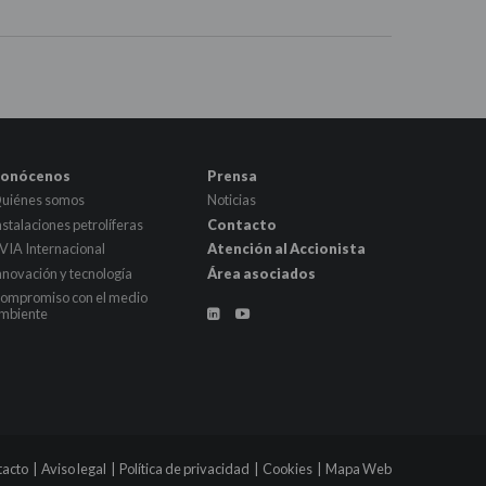
onócenos
Prensa
uiénes somos
Noticias
nstalaciones petrolíferas
Contacto
VIA Internacional
Atención al Accionista
nnovación y tecnología
Área asociados
ompromiso con el medio
mbiente


tacto
|
Aviso legal
|
Política de privacidad
|
Cookies
|
Mapa Web