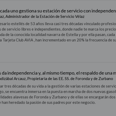
cada uno gestiona su estación de servicio con independenc
az, Administrador de la Estación de Servicio Vélaz
sario estellés de 53 años lleva casi tres décadas
vinculado profesio
 de servicio libres e independientes,
donde nadie te marca los precios
ada de la conocida
localidad navarra de Estella y por ella pasan, cada
la Tarjeta Club
AVIA , han incrementado en un 20% la frecuencia de su
 da independencia y, al mismo tiempo, el respaldo de una 
izábal Arcauz, Propietaria de las EE. SS. de Foronda y de Zurbano
ar tres décadas de su vida a la gestión de
varias estaciones de servi
go, se encuentra
inmersa en la puesta en marcha de dos nuevas
gasol
calidades alavesas de Foronda y Zurbano
y de ellas se encargarán dos 
y han heredado la
pasión de sus padres por este negocio.