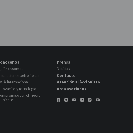
onócenos
Prensa
uiénes somos
Noticias
nstalaciones petrolíferas
Contacto
VIA Internacional
Atención al Accionista
nnovación y tecnología
Área asociados
ompromiso con el medio
mbiente





