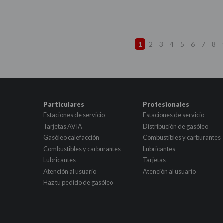
1
2
3
4
5
6
7
8
Particulares
Profesionales
Estaciones de servicio
Estaciones de servicio
Tarjetas AVIA
Distribución de gasóleo
Gasóleo calefacción
Combustibles y carburantes
Combustibles y carburantes
Lubricantes
Lubricantes
Tarjetas
Atención al usuario
Atención al usuario
Haz tu pedido de gasóleo