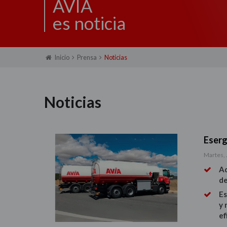
AVIA
es noticia
Inicio
Prensa
Noticias
Noticias
Eserg
Martes, 
Ad
de
Es
y 
ef