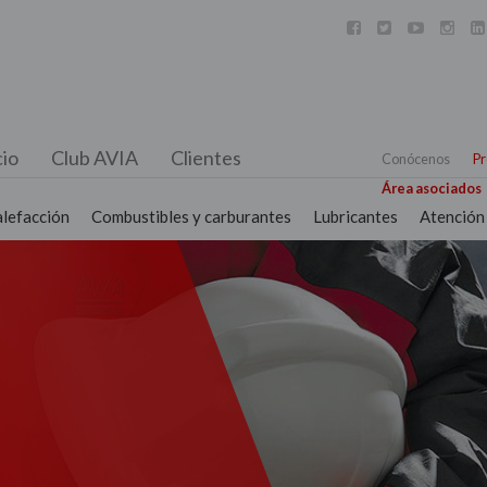





io
Club AVIA
Clientes
Conócenos
Pr
Área asociados
alefacción
Combustibles y carburantes
Lubricantes
Atención 