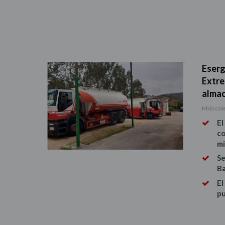
Eserg
Extre
almac
Miércole
El
co
mi
Se
Ba
El
pu