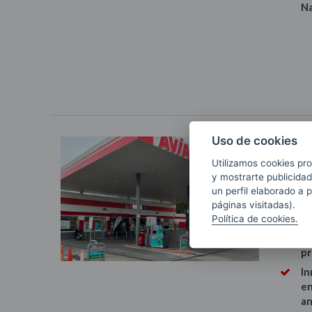
Na
Uso de cookies
Eserg
energ
Utilizamos cookies pro
y mostrarte publicidad
100% 
un perfil elaborado a 
Distr
páginas visitadas).
Miércol
Política de cookies.
Ya
pr
In
en
an