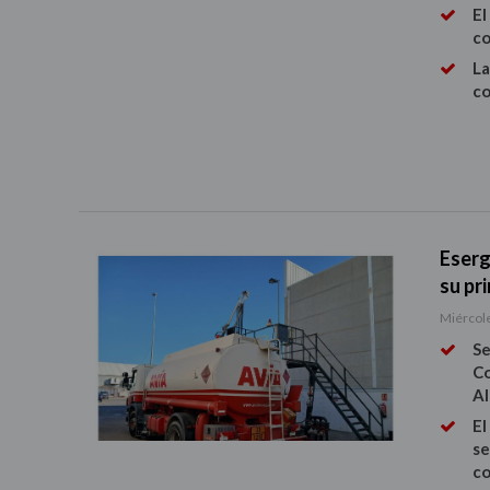
El
co
La
co
Eserg
su pr
Miércole
Se
Co
Al
El
se
co