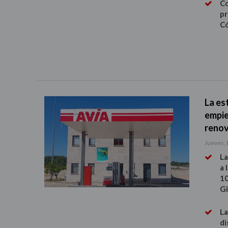
Co
pr
Có
La es
empie
renov
Jueves, 
La
a 
10
Gi
La
di