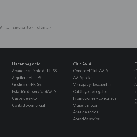
9
…
siguiente ›
última »
Hacer negocio
Club AVIA
C
Abanderamiento de EE. SS.
Conoce el Club AVIA
Q
Alquiler de EE. SS.
AVIApocket
I
Gestión de EE. SS.
Ventajas y descuentos
A
Estación de servicio iAVIA
Catálogo de regalos
I
Casos de éxito
Promociones y concursos
C
a
Contacto comercial
Viajes y motor
Área de socios
Atención socios