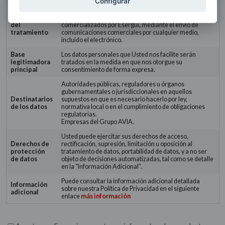
Configurar
Atender su solicitud de información.
Finalidades
Fomentar la contratación de productos y servicios
del
comercializados por Esergui, mediante el envío de
tratamiento
comunicaciones comerciales por cualquier medio,
incluido el electrónico.
Base
Los datos personales que Usted nos facilite serán
legitimadora
tratados en la medida en que nos otorgue su
principal
consentimiento de forma expresa.
Autoridades públicas, reguladores u órganos
gubernamentales o jurisdiccionales en aquellos
Destinatarios
supuestos en que es necesario hacerlo por ley,
de los datos
normativa local o en el cumplimiento de obligaciones
regulatorias.
Empresas del Grupo AVIA.
Usted puede ejercitar sus derechos de acceso,
Derechos de
rectificación, supresión, limitación u oposición al
protección
tratamiento de datos, portabilidad de datos, y a no ser
de datos
objeto de decisiones automatizadas, tal como se detalle
en la “Información Adicional”.
Puede consultar la información adicional detallada
Información
sobre nuestra Política de Privacidad en el siguiente
adicional
enlace
más información