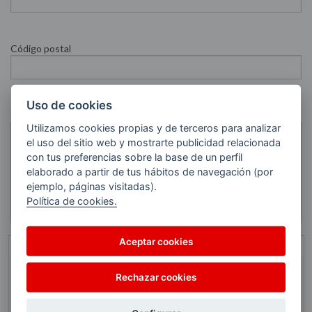
Código postal
Uso de cookies
Comentario
Utilizamos cookies propias y de terceros para analizar
el uso del sitio web y mostrarte publicidad relacionada
con tus preferencias sobre la base de un perfil
elaborado a partir de tus hábitos de navegación (por
ejemplo, páginas visitadas).
Política de cookies.
Aceptar cookies
Información básica sobre Protección de Datos
ESERGUI, S.A. (“ESERGUI”).
Responsable
Rechazar cookies
PE Zuatzu, Ed. Ulía, 14, 1ª, 20018 – San Sebastián
del
(Guipúzcoa)
tratamiento