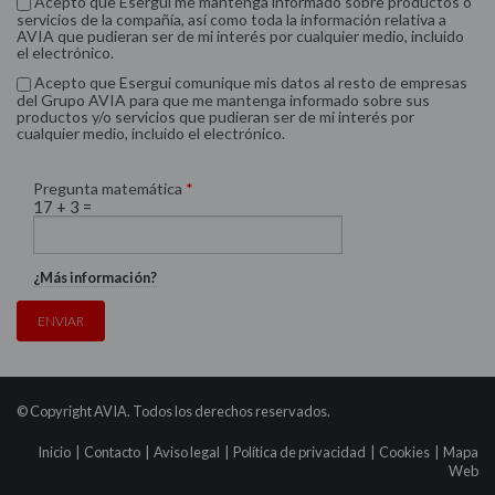
Acepto que Esergui me mantenga informado sobre productos o
servicios de la compañía, así como toda la información relativa a
AVIA que pudieran ser de mi interés por cualquier medio, incluido
el electrónico.
Acepto que Esergui comunique mis datos al resto de empresas
del Grupo AVIA para que me mantenga informado sobre sus
productos y/o servicios que pudieran ser de mi interés por
cualquier medio, incluido el electrónico.
Pregunta matemática
*
17 + 3 =
¿Más información?
ENVIAR
© Copyright AVIA. Todos los derechos reservados.
Inicio
|
Contacto
|
Aviso legal
|
Política de privacidad
|
Cookies
|
Mapa
Web