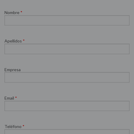
HAZ TU PEDIDO DE GASÓLEO
Nombre
*
Apellidos
*
Empresa
Email
*
Teléfono
*