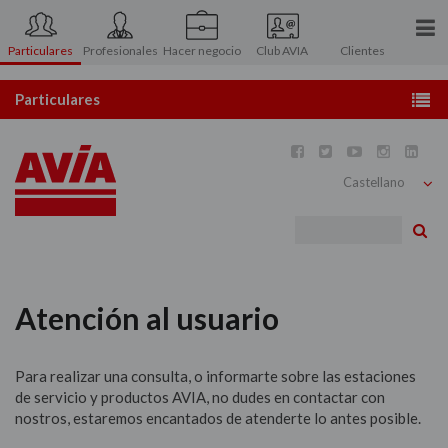
Particulares
Profesionales
Hacer negocio
Club AVIA
Clientes
Conócenos
Particulares
Prensa
Estaciones de servicio





Contacto
Tarjetas AVIA
Bu
Atención al Accionista
Gasóleo calefacción
Área asociados
Combustibles y carburantes
Atención al usuario
Lubricantes
Para realizar una consulta, o informarte sobre las estaciones
de servicio y productos AVIA, no dudes en contactar con
Atención al usuario
nostros, estaremos encantados de atenderte lo antes posible.