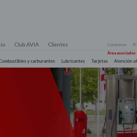
io
Club AVIA
Clientes
Conócenos
Pr
Área asociados
Combustibles y carburantes
Lubricantes
Tarjetas
Atención al