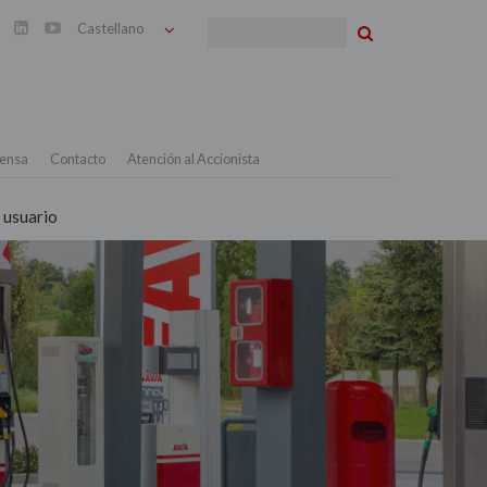
Buscar


ensa
Contacto
Atención al Accionista
 usuario