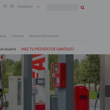
Buscar


ensa
Contacto
Atención al Accionista
al usuario
HAZ TU PEDIDO DE GASÓLEO