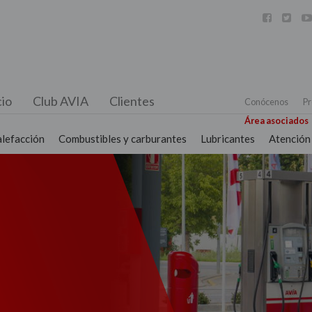



io
Club AVIA
Clientes
Conócenos
Pr
Área asociados
alefacción
Combustibles y carburantes
Lubricantes
Atención 