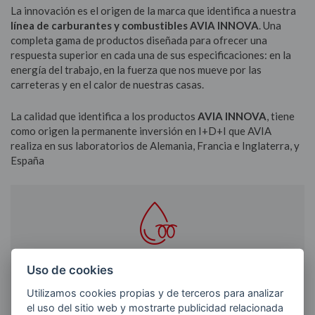
La innovación es el origen de la marca que identifica a nuestra
línea de carburantes y combustibles AVIA INNOVA
. Una
completa gama de productos diseñada para ofrecer una
respuesta superior en cada una de sus especificaciones: en la
energía del trabajo, en la fuerza que nos mueve por las
carreteras y en el calor de nuestras casas.
La calidad que identifica a los productos
AVIA INNOVA
, tiene
como origen la permanente inversión en I+D+I que AVIA
realiza en sus laboratorios de Alemania, Francia e Inglaterra, y
España
Uso de cookies
GASÓLEOS
Utilizamos cookies propias y de terceros para analizar
el uso del sitio web y mostrarte publicidad relacionada