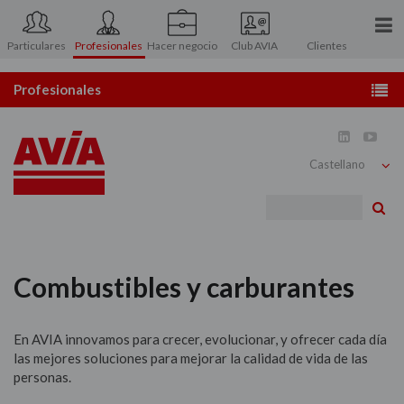
Particulares
Profesionales
Hacer negocio
Club AVIA
Clientes
Conócenos
Profesionales
Prensa
Estaciones de servicio


Contacto
Distribución de gasóleo
Bu
Atención al Accionista
Combustibles y carburantes
Área asociados
Lubricantes
Combustibles y carburantes
Tarjetas
En AVIA innovamos para crecer, evolucionar, y ofrecer cada día
Atención al usuario
las mejores soluciones para mejorar la calidad de vida de las
personas.