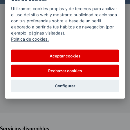
Utilizamos cookies propias y de terceros para analizar
Dirección:
Pol. Industrial Amunaga, s/n
el uso del sitio web y mostrarte publicidad relacionada
Gernika-Lumo 48300 (Bizkaia)
con tus preferencias sobre la base de un perfil
elaborado a partir de tus hábitos de navegación (por
Teléfono:
94 625 32 33
ejemplo, páginas visitadas).
Política de cookies.
Email:
es.usoa@gmail.com
Web:
http://www.aviaenergias.es
Aceptar cookies
Horario:
De 7:00 a 23:00
Rechazar cookies
GMAP:
43,296036, -2,687211
Configurar
Servicios disponibles