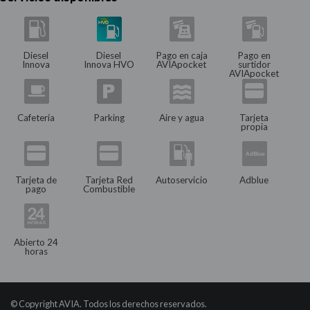
Diesel
Diesel
Pago en caja
Pago en
Innova
Innova HVO
AVIApocket
surtidor
AVIApocket
Cafeteria
Parking
Aire y agua
Tarjeta
propia
Tarjeta de
Tarjeta Red
Autoservicio
Adblue
pago
Combustible
Abierto 24
horas
© Copyright AVIA. Todos los derechos reservados.