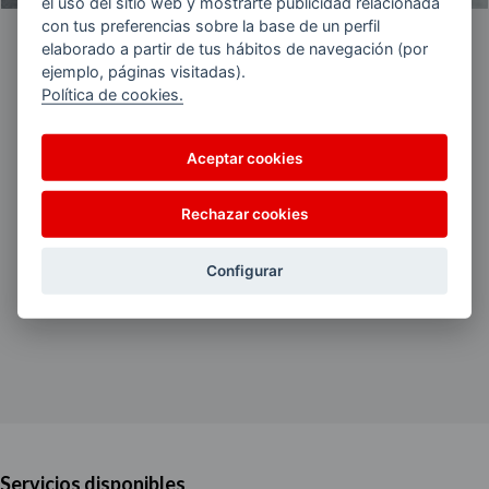
el uso del sitio web y mostrarte publicidad relacionada
con tus preferencias sobre la base de un perfil
elaborado a partir de tus hábitos de navegación (por
Dirección:
ITZIAR I, AP-8 PK,55 - DIRECCION
ejemplo, páginas visitadas).
DONOSTI
Política de cookies.
ITZIAR-DEBA 20829 (Gipuzkoa)
Teléfono:
653 31 44 12
Aceptar cookies
Email:
eduardojavierprieto@aviaenergias.es
Rechazar cookies
GMAP:
43,284467, -2,32968
Configurar
Servicios disponibles