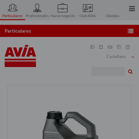
Particulares
Profesionales
Hacer negocio
Club AVIA
Clientes
Conócenos
Particulares
Prensa
Estaciones de servicio





Contacto
Tarjetas AVIA
Bu
Atención al Accionista
Gasóleo calefacción
Área asociados
Combustibles y carburantes
Lubricantes
Atención al usuario