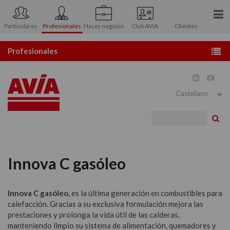
Particulares
Profesionales
Hacer negocio
Club AVIA
Clientes
Conócenos
Profesionales
Prensa
Estaciones de servicio


Contacto
Distribución de gasóleo
Bu
Atención al Accionista
Combustibles y carburantes
Área asociados
Lubricantes
Innova C gasóleo
Tarjetas
Innova C gasóleo
, es la última generación en combustibles para
Atención al usuario
calefacción. Gracias a su exclusiva formulación mejora las
prestaciones y prolonga la vida útil de las calderas,
manteniendo limpio su sistema de alimentación, quemadores y