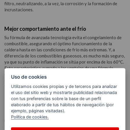
filtro, neutralizando, a la vez, la corrosión y la formación de
incrustaciones.
Mejor comportamiento ante el frío
Su fórmula de avanzada tecnología evita el congelamiento de
combustible, asegurando el óptimo funcionamiento de la
caldera hasta en las condiciones de frío más extremas. Y, a
diferencia de los combustibles gaseosos, es mucho más seguro,
ya que su punto de inflamación se sitúa por encima de los 60ºC.
Esta característica, sumada a las ventajas de una fórmula
especialmente diseñada para lograr el mejor rendimiento de la
Uso de cookies
caldera, aleja cualquier riesgo de incidencia en conductos y
filtro.
Utilizamos cookies propias y de terceros para analizar
el uso del sitio web y mostrarte publicidad relacionada
con tus preferencias sobre la base de un perfil
elaborado a partir de tus hábitos de navegación (por
Más económico y ecológico
ejemplo, páginas visitadas).
Innova C Gasóleo, además de minimizar los costes de
Política de cookies.
mantenimiento de las instalaciones, está especialmente
formulado para optimizar el rendimiento de la caldera, con una