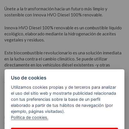
Únete a la transformación hacia un futuro más limpio y
sostenible con Innova HVO Diesel 100% renovable.
Innova HVO Diesel 100% renovable es un combustible líquido
ecológico, elaborado mediante la hidrogenación de aceites
vegetales y residuos.
Este biocombustible revolucionario es una solución inmediata
en la lucha contra el cambio climático. Se puede utilizar
directamente en los vehículos diésel existentes -y otras
aplicaciones industriales- sin necesidad de modificaciones en
los motores ya que cumple con todos los estándares de calidad
Uso de cookies
y especificaciones técnicas.
Utilizamos cookies propias y de terceros para analizar
el uso del sitio web y mostrarte publicidad relacionada
con tus preferencias sobre la base de un perfil
Principales ventajas
elaborado a partir de tus hábitos de navegación (por
Compatibilidad Total:
Sustituye al diésel tradicional sin
ejemplo, páginas visitadas).
necesidad de modificar los motores existentes. Su composición
Política de cookies.
química es casi idéntica al diésel convencional.