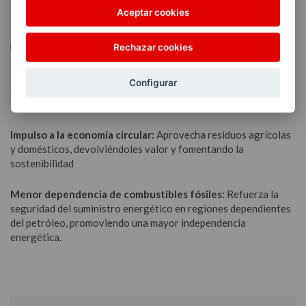
Aceptar cookies
90% de reducción de emisiones:
Disminuye hasta un 90% las
emisiones a lo largo de todo su ciclo de vida, desde la
producción hasta el consumo, gracias a su origen en residuos.
Rechazar cookies
Descarbonización del transporte:
Contribuye
Configurar
significativamente a la reducción de las emisiones en uno de los
sectores más contaminantes
Impulso a la economía circular:
Aprovecha residuos agrícolas
y domésticos, devolviéndoles valor y fomentando la
sostenibilidad
Menor dependencia de combustibles fósiles:
Refuerza la
seguridad del suministro energético en regiones dependientes
del petróleo, promoviendo una mayor independencia
energética.