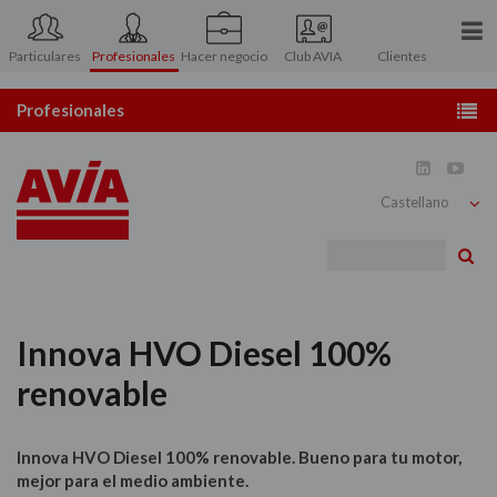
Particulares
Profesionales
Hacer negocio
Club AVIA
Clientes
Conócenos
Profesionales
Prensa
Estaciones de servicio


Contacto
Distribución de gasóleo
Bu
Atención al Accionista
Combustibles y carburantes
Área asociados
Lubricantes
Innova HVO Diesel 100%
Tarjetas
renovable
Atención al usuario
Innova HVO Diesel 100% renovable. Bueno para tu motor,
mejor para el medio ambiente.