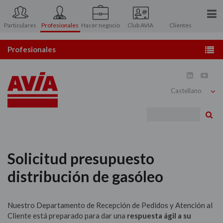
Particulares
Profesionales
Hacer negocio
Club AVIA
Clientes
Conócenos
Profesionales
Prensa
Estaciones de servicio


Contacto
Distribución de gasóleo
Bu
Atención al Accionista
Combustibles y carburantes
Área asociados
Lubricantes
Solicitud presupuesto
distribución de gasóleo
Tarjetas
Atención al usuario
Nuestro Departamento de Recepción de Pedidos y Atención al
Cliente está preparado para dar una
respuesta ágil a su