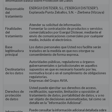
Información básica sobre Protección de Datos
ESERGUI DISTESER, S.L. (“ESERGUI DISTESER”).
Responsable
Explanada Punta Zeballos, S.N. – Zierbena (Vizcaya)
del
tratamiento
Atender su solicitud de información.
Finalidades
Fomentar la contratación de productos y servicios
del
comercializados por Esergui Disteser, mediante el
tratamiento
envío de comunicaciones comerciales por cualquier
medio, incluido el electrónico.
Base
Los datos personales que Usted nos facilite serán
legitimadora
tratados en la medida en que nos otorgue su
principal
consentimiento de forma expresa.
Autoridades públicas, reguladores u órganos
gubernamentales o jurisdiccionales en aquellos
Destinatarios
supuestos en que es necesario hacerlo por ley,
de los datos
normativa local o en el cumplimiento de obligaciones
regulatorias.
Empresas del Grupo AVIA.
Usted puede ejercitar sus derechos de acceso,
Derechos de
rectificación, supresión, limitación u oposición al
protección
tratamiento de datos, portabilidad de datos, y a no
de datos
ser objeto de decisiones automatizadas, tal como se
detalle en la “Información Adicional”.
Puede consultar la información adicional detallada sobre
Información