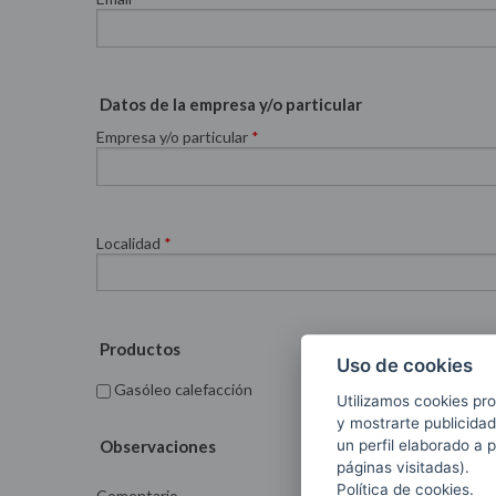
Datos de la empresa y/o particular
Empresa y/o particular
*
Localidad
*
Productos
Uso de cookies
Gasóleo calefacción
Gasóleo industrial
Utilizamos cookies pro
y mostrarte publicidad
Observaciones
un perfil elaborado a 
páginas visitadas).
Política de cookies.
Comentario