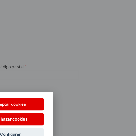
ódigo postal
*
eptar cookies
hazar cookies
Configurar