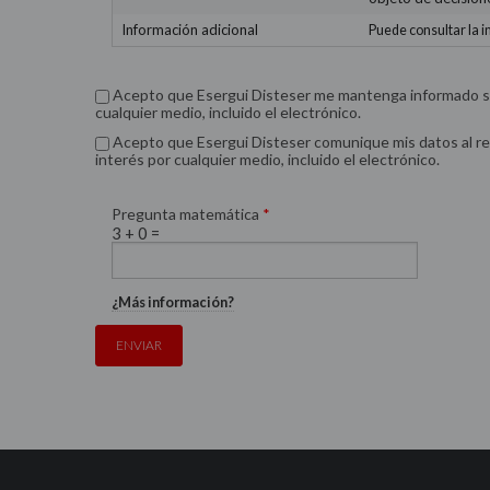
Información adicional
Puede consultar la i
Acepto que Esergui Disteser me mantenga informado sobr
cualquier medio, incluido el electrónico.
Acepto que Esergui Disteser comunique mis datos al r
interés por cualquier medio, incluido el electrónico.
Pregunta matemática
*
3 + 0 =
¿Más información?
ENVIAR