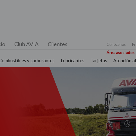
io
Club AVIA
Clientes
Conócenos
Pr
Área asociados
Combustibles y carburantes
Lubricantes
Tarjetas
Atención al