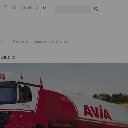
Buscar


ensa
Contacto
Atención al Accionista
 usuario