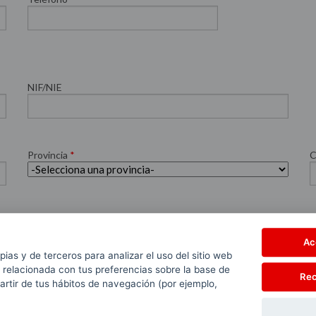
NIF/NIE
Provincia
*
C
Ac
 y agrícola
Gasóleo automoción
pias y de terceros para analizar el uso del sitio web
 relacionada con tus preferencias sobre la base de
Rec
partir de tus hábitos de navegación (por ejemplo,