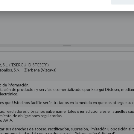
 S.L. (“ESERGUI DISTESER”).
ballos, S.N. – Zierbena (Vizcaya)
d de información.
tación de productos y servicios comercializados por Esergui Disteser, median
electrónico.
es que Usted nos facilite serán tratados en la medida en que nos otorgue su
as, reguladores u órganos gubernamentales o jurisdiccionales en aquellos sup
imiento de obligaciones regulatorias.
o AVIA.
ar sus derechos de acceso, rectificación, supresión, limitación u oposición al
s automatizadas, tal como se detalle en la “Información Adicional”.